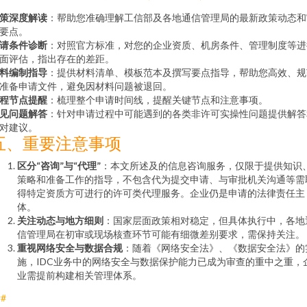
策深度解读
：帮助您准确理解工信部及各地通信管理局的最新政策动态和
要点。
请条件诊断
：对照官方标准，对您的企业资质、机房条件、管理制度等进
面评估，指出存在的差距。
料编制指导
：提供材料清单、模板范本及撰写要点指导，帮助您高效、规
准备申请文件，避免因材料问题被退回。
程节点提醒
：梳理整个申请时间线，提醒关键节点和注意事项。
见问题解答
：针对申请过程中可能遇到的各类非许可实操性问题提供解答
对建议。
五、重要注意事项
区分“咨询”与“代理”
：本文所述及的信息咨询服务，仅限于提供知识
策略和准备工作的指导，不包含代为提交申请、与审批机关沟通等需
得特定资质方可进行的许可类代理服务。企业仍是申请的法律责任主
体。
关注动态与地方细则
：国家层面政策相对稳定，但具体执行中，各地
信管理局在初审或现场核查环节可能有细微差别要求，需保持关注。
重视网络安全与数据合规
：随着《网络安全法》、《数据安全法》的
施，IDC业务中的网络安全与数据保护能力已成为审查的重中之重，
业需提前构建相关管理体系。
##