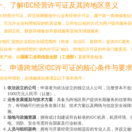
一、了解IDC经营许可证及其跨地区意义
DC经营许可证，即互联网数据中心业务经营许可证，属于第一类增值电信
。它允许企业利用相应的机房设施，以外包出租的方式为用户提供服务器
、虚拟主机、数据存储备份等基础服务及相关增值服务。
跨地区”是指企业拟在全国范围内（跨省、自治区、直辖市）提供IDC服务
仅在单一省内经营的“省内许可证”相比，跨地区许可证的申请门槛更高、
更严格，由
国家工业和信息化部（工信部）
直接审批核发。
二、申请跨地区IDC许可证的核心条件与要
业在申请前，必须确保自身满足以下基本条件：
依法设立的公司
：申请者为依法设立的独立法人公司，注册资本不低
1000万元人民币（认缴）。
业务发展规划与技术方案
：具备为跨地区用户提供长期服务的信誉和
力，有明确可行的业务发展计划、技术方案以及网络与信息安全保障
施。
场地与设施资源
：拥有或计划建设符合标准的IDC机房，机房环境、
电、消防、安全等需符合国家及行业标准。
人员与组织架构
：拥有与开展经营活动相适应的专业人员，并设立健