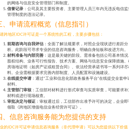
的网络与信息安全管理部门和制度。
信誉记录
：公司及其主要投资者、主要管理人员三年内无违反电信监
管理制度的违法记录。
三、申请流程概览（信息指引）
请跨地区IDC许可证是一个系统性的工程，主要步骤包括：
前期咨询与自我评估
：全面了解法规要求，对照企业现状进行差距分
析。此阶段可寻求专业的信息咨询服务，明确自身短板和改进方向。
材料准备与内部完善
：这是最关键的阶段。需准备包括公司基本情况
股权结构、业务可行性报告、技术方案、网络与信息安全保障措施、
房场地证明（如房产证或租赁合同）、依法经营承诺书等一系列详尽
料。企业需根据要求完善内部制度、人员配置和设施建设。
在线提交申请
：通过“工业和信息化部政务服务平台”在线提交全套申
材料。
主管部门审核
：工信部对材料进行形式审查与实质审查，可能要求补
材料或进行现场核查。
审批决定与领证
：审核通过后，工信部作出准予许可的决定，企业即
领取《跨地区增值电信业务经营许可证》。
四、信息咨询服务能为您提供的支持
业的IDC许可证申请信息咨询服务（非代理申请）可以为您提供以下价值